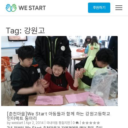
메
후원하기
뉴
열
기
Tag:
강원고
[춘천마을]We Start 아동들과 함께 하는 강원고등학교
인터랙트 동아리
by
westart
|
Apr 2, 2014
|
국내아동 통합지원
|
0
|
2년 전부터 We Start 춘천마을과 자매결연을 맺어 활동 중인