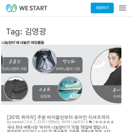
메
후원하기
뉴
열
기
Tag:
김영광
[2015 위아자] 주원 바이올린부터 유아인 티셔츠까지
by
westart
|
Oct 7, 2015
|
언론보도
,
위아자 나눔위크
|
0
|
국내 최대 벼룩시장 ‘위아자 나눔장터’가 10월 18일에 열립니다.
위아자의 인기코너 <스타 및 명사들의 기증품 경매>에 많은 스타·