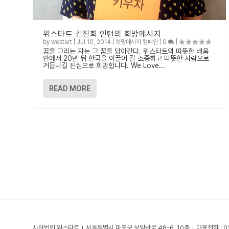
위스타트 김진희 인턴의 희망메시지
by
westart
|
Jul 10, 2014
|
희망메시지 캠페인
|
0
|
꿈을 그리는 자는 그 꿈을 닮아간다. 위스타트의 따뜻한 배움
안에서 20년 뒤 한국을 이끌어 갈 소중하고 따뜻한 사람으로
거듭나길 진심으로 희망합니다. We Love...
READ MORE
사단법인 위스타트
서울특별시 마포구 상암산로 48-6, 10층
대표전화 : 0