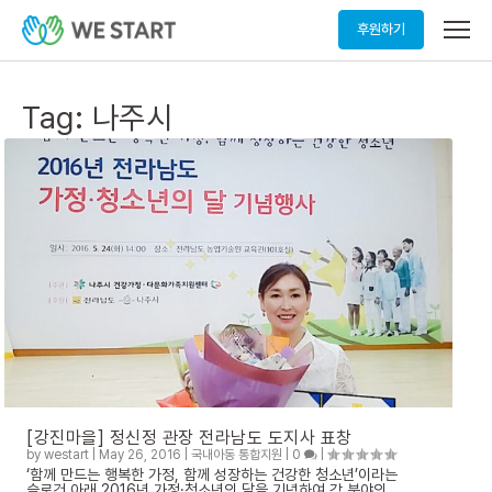
메
후원하기
뉴
열
기
Tag:
나주시
[강진마을] 정신정 관장 전라남도 도지사 표창
by
westart
|
May 26, 2016
|
국내아동 통합지원
|
0
|
‘함께 만드는 행복한 가정, 함께 성장하는 건강한 청소년’이라는
슬로건 아래 2016년 가정·청소년의 달을 기념하여 각 분야의