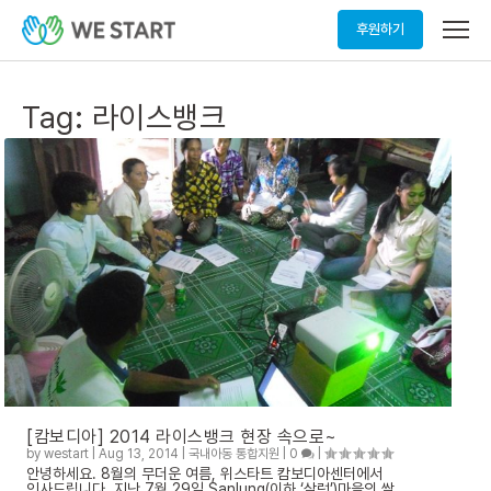
메
후원하기
뉴
열
기
Tag:
라이스뱅크
[캄보디아] 2014 라이스뱅크 현장 속으로~
by
westart
|
Aug 13, 2014
|
국내아동 통합지원
|
0
|
안녕하세요. 8월의 무더운 여름, 위스타트 캄보디아센터에서
인사드립니다. 지난 7월 29일 Sanlung(이하 ‘살렁’)마을의 쌀