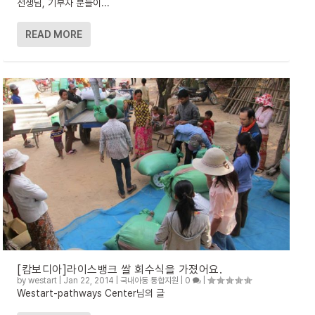
선생님, 기부자 분들이...
READ MORE
[캄보디아]라이스뱅크 쌀 회수식을 가졌어요.
by
westart
|
Jan 22, 2014
|
국내아동 통합지원
|
0
|
Westart-pathways Center님의 글