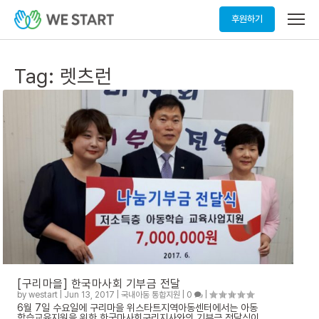
메
후원하기
뉴
열
기
Tag:
렛츠런
[구리마을] 한국마사회 기부금 전달
by
westart
|
Jun 13, 2017
|
국내아동 통합지원
|
0
|
6월 7일 수요일에 구리마을 위스타트지역아동센터에서는 아동
학습교육지원을 위한 한국마사회구리지사와의 기부금 전달식이