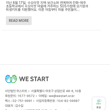
지난 8월 17일, 수오이깟 지역 보건소와 연계하여 칸화-제주
초등학교에서 수오이깟 마을에 거주하는 505가정에 모기장과
위생키트를 지원했어요. 이른 아침부터 마을 주민들이...
READ MORE
사단법인 위스타트
서울특별시 마포구 상암산로 48-6, 10층
후원문의 : 1577-9572
이메일 :
we@westart.or.kr
팩스 : 02-751-9991
사업자등록번호 : 104-82-09987
대표자 : 김수길
후원