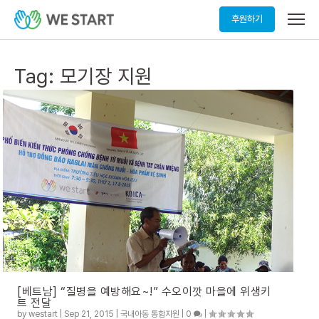
메
후원하기
뉴
열
기
Tag:
모기장 지원
[베트남] “질병을 예방해요~!” 수오이깟 마을에 위생키
트 전달
by
westart
|
Sep 21, 2015
|
국내아동 통합지원
|
0
|