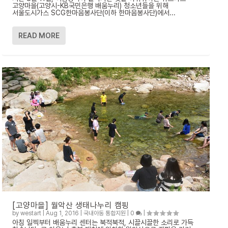
고양마을(고양시-KB국민은행 배움누리) 청소년들을 위해
서울도시가스 SCG한마음봉사단(이하 한마음봉사단)에서...
READ MORE
[고양마을] 월악산 생태나누리 캠핑
by
westart
|
Aug 1, 2016
|
국내아동 통합지원
|
0
|
아침 일찍부터 배움누리 센터는 북적북적, 시끌시끌한 소리로 가득