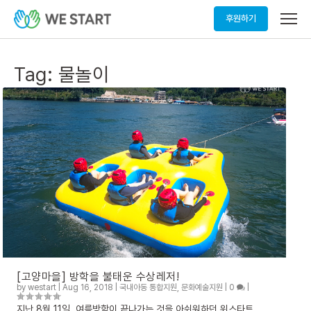
메
후원하기
뉴
열
기
Tag:
물놀이
[고양마을] 방학을 불태운 수상레저!
by
westart
|
Aug 16, 2018
|
국내아동 통합지원
,
문화예술지원
|
0
|
지난 8월 11일, 여름방학이 끝나가는 것을 아쉬워하던 위스타트