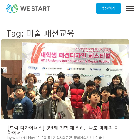
메
후원하기
뉴
열
기
Tag:
미술 패션교육
[드림 디자이너스] 3번째 견학 패션쇼. “나도 미래의 디
자이너”
by
westart
|
Nov 12, 2015
|
기업사회공헌
,
문화예술지원
|
0
|