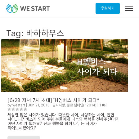
메
후원하기
뉴
열
기
Tag:
바하하우스
[6/28 저녁 7시 초대]”H멤버스 사이가 되다”
by
westart
|
Jun 21, 2013
|
공지사항
,
종료 캠페인(~2014)
|
1
|
세상엔 많은 사이가 있습니다. 따뜻한 사이, 사랑하는 사이, 친한
사이.. H멤버스가 되어 주위 분들에게 나눔의 행복을 전해주신다면
어떤 사이가 될까요? 진짜 행복을 함께 나누는 사이가
되어보시겠어요?