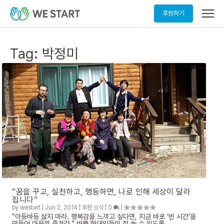
메
후원하기
뉴
열
기
Tag:
박정미
“꿈을 꾸고, 실천하고, 행동하면, 나로 인해 세상이 달라
집니다”
by
westart
|
Jun 2, 2014
|
후원 소식
|
0
|
“아등바등 살지 마라. 행복감을 느끼고 싶다면, 지금 바로 ‘빈 시간’을
만들어 마음껏 즐겨라.” 바쁜 현대인들이 잘 놀 수 있도록