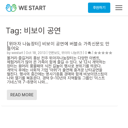
메
후원하기
뉴
열
기
Tag:
비보이 공연
[위아자 나눔장터] 비보이 공연에 버블쇼 가족신문도 만
들어요
by
westart
|
Oct 18, 2013
|
언론보도
,
위아자 나눔위크
|
0
|
볼거리·즐길거리 풍성 전주 위아자나눔장터는 다양한 이벤트,
체험거리가 많아 온 가족이 함께 즐길 수 있다. 낮 12시 개막하는
장터는 용머리 풍물패의 식전 길놀이 행사로 분위기를 띄운다.
개막식 후에는 사회적 기업 ‘아퀴’가 출연해 흥겨운 난타공연을
펼친다. 행사의 중간에는 명사기증품 경매와 함께 비보이댄스팀이
나와 열기를 북돋운다. 경력 9~10년의 지역활동 그룹인 ‘이스트
기네스’의 7~8명이 나와...
READ MORE