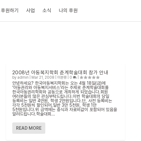
후원하기
사업
소식
나의 후원
2008년 아동복지학회 춘계학술대회 참가 안내
by
admin
|
Mar 21, 2008
|
미분류
|
0
|
안녕하세요? 한국아동복지학회는 오는 4월 18일(금)에
‘아동권리와 아동복지서비스’라는 주제로 춘계학술대회를
한국아동권리학회와 공동으로 개최하게 되었습니다.회원
여러분들의 많은 관심부탁드립니다.이번 학술대회의 당일
등록비는 일반 4만원, 학생 2만원입니다.단, 사전 등록비는
각각 5천원씩 할인되어,일반 3만 5천원, 학생 1만
5천원입니다.위 금액에는 중식과 자료비값이 포함되어 있음을
알려드립니다.학술대회...
READ MORE