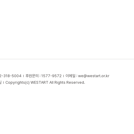
2-318-5004
후원문의 : 1577-9572
이메일 :
we@westart.or.kr
길
Copyrights(c) WESTART All Rights Reserved.