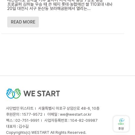
프로골퍼 김하늘 우승 때 쓴 웨지 롯데·농협에선 쌀 110포대 내놔
20일 대전시 서구 둔산동 보라매공원에서 열리는...
READ MORE
사단법인 위스타트
서울특별시 마포구 상암산로 48-6, 10층
후원문의 : 1577-9572
이메일 :
we@westart.or.kr
팩스 : 02-751-9991
사업자등록번호 : 104-82-09987
대표자 : 김수길
후원
Copyrights(c) WESTART All Rights Reserved.