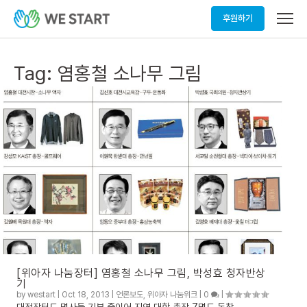
메
후원하기
뉴
열
기
Tag:
염홍철 소나무 그림
[위아자 나눔장터] 염홍철 소나무 그림, 박성효 청자반상
기
by
westart
|
Oct 18, 2013
|
언론보도
,
위아자 나눔위크
|
0
|
대전장터도 명사들 기부 줄이어 지역 대학 총장 7명도 동참