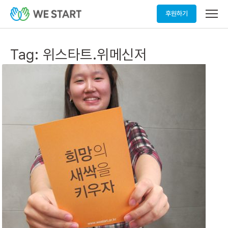
메
후원하기
뉴
열
기
Tag:
위스타트.위메신저