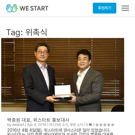
메
후원하기
뉴
열
기
Tag:
위촉식
백종원 대표, 위스타트 홍보대사
by
westart
|
Apr 4, 2016
|
위스타트 소식
,
후원 소식
|
0
|
2016년 4월 4일(월), 위스타트에 경사스러운 일이 있었습니다.
위스타트는 가장 핫한 예능대세이자 성공한 기업가 백종원 대표를