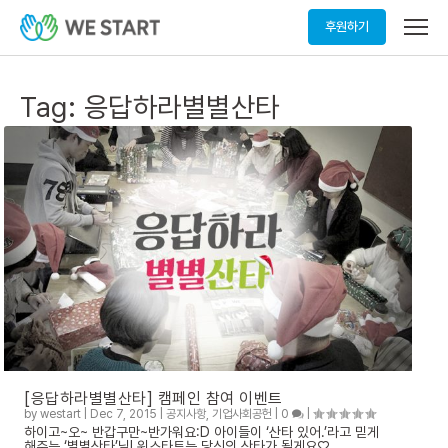
메
후원하기
뉴
열
기
Tag:
응답하라별별산타
[응답하라별별산타] 캠페인 참여 이벤트
by
westart
|
Dec 7, 2015
|
공지사항
,
기업사회공헌
|
0
|
하이고~오~ 반갑구만~반가워요:D 아이들이 ‘산타 있어.’라고 믿게
해주는 ‘별별산타’님! 위스타트는 당신의 산타가 될게요♡