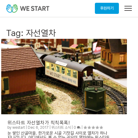
메
후원하기
뉴
열
기
Tag:
자선열차
위스타트 자선열차가 칙칙폭폭!
by
westart
|
Dec 6, 2017
|
위스타트 소식
|
0
|
눈 쌓인 산골마을. 한가로운 시골 기찻길 사이로 열차가 하나
지나갑니다. 어디에서도 볼 수 없는 귀요미 열차에는 위스타트