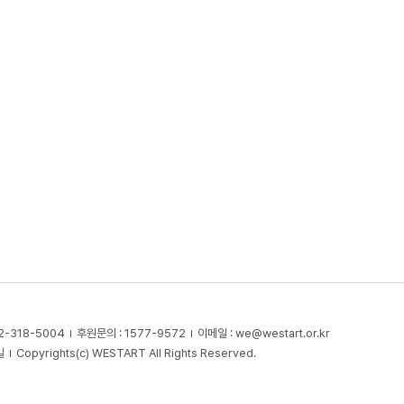
2-318-5004
후원문의 : 1577-9572
이메일 :
we@westart.or.kr
길
Copyrights(c) WESTART All Rights Reserved.