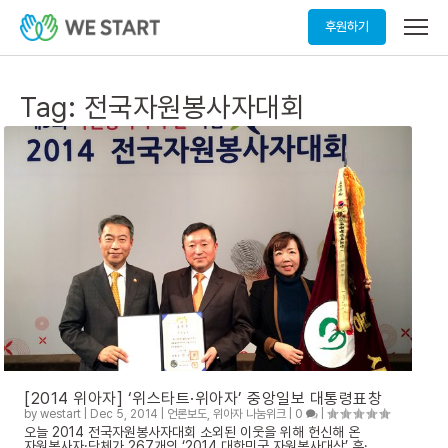
메
후원하기
뉴
열
기
Tag:
전국자원봉사자대회
[2014 위아자] ‘위스타트·위아자’ 중앙일보 대통령표창
by
westart
|
Dec 5, 2014
|
언론보도
,
위아자 나눔위크
|
0
|
오늘 2014 전국자원봉사자대회 소외된 이웃을 위해 헌신해 온
자원봉사자·단체가 267개의 ‘2014 대한민국 자원봉사대상’ 훈·