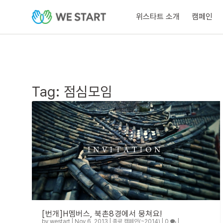
위스타트 소개
캠페인
Tag:
점심모임
[번개]H멤버스, 북촌8경에서 뭉쳐요!
by
westart
|
Nov 6, 2013
|
종료 캠페인(~2014)
|
0
|