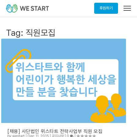
메
후원하기
뉴
열
기
Tag:
직원모집
[채용] 사단법인 위스타트 전략사업부 직원 모집
by
westart
|
Dec 11, 2015
|
공지사항
|
0
|