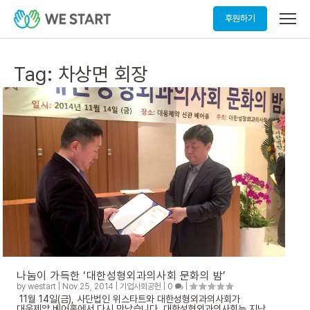
메
후원하기
뉴
열
기
Tag:
차상면 회장
나눔이 가득한 ‘대한성형외과의사회 문화의 밤’
by
westart
|
Nov 25, 2014
|
기업사회공헌
|
0
|
11월 14일(금), 사단법인 위스타트와 대한성형외과의사회가
대웅제약 베어홀에서 다시 만났습니다. 대한성형외과의사회는 지난