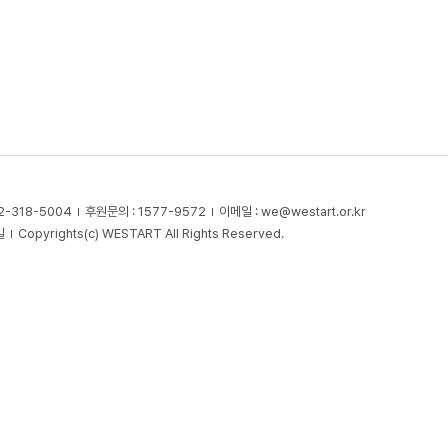
2-318-5004
후원문의 : 1577-9572
이메일 :
we@westart.or.kr
길
Copyrights(c) WESTART All Rights Reserved.