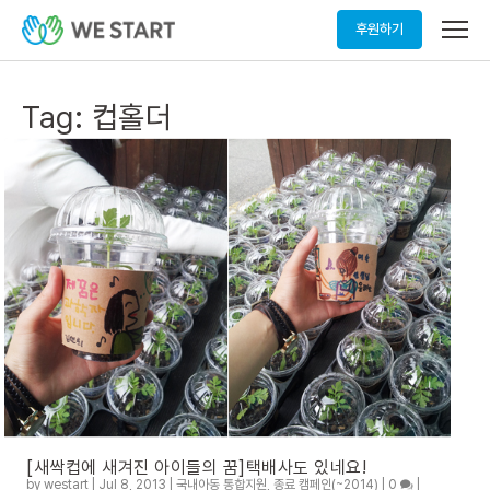
메
후원하기
뉴
열
기
Tag:
컵홀더
[새싹컵에 새겨진 아이들의 꿈]택배사도 있네요!
by
westart
|
Jul 8, 2013
|
국내아동 통합지원
,
종료 캠페인(~2014)
|
0
|