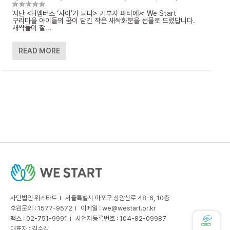
지난 <H멤버스 ‘사이’가 되다> 기부자 파티에서 We Start
구리마을 아이들의 꿈이 담긴 작은 새싹화분을 선물로 드렸답니다.
새싹들이 잘...
READ MORE
사단법인 위스타트
서울특별시 마포구 상암산로 48-6, 10층
후원문의 : 1577-9572
이메일 :
we@westart.or.kr
팩스 : 02-751-9991
사업자등록번호 : 104-82-09987
대표자 : 김수길