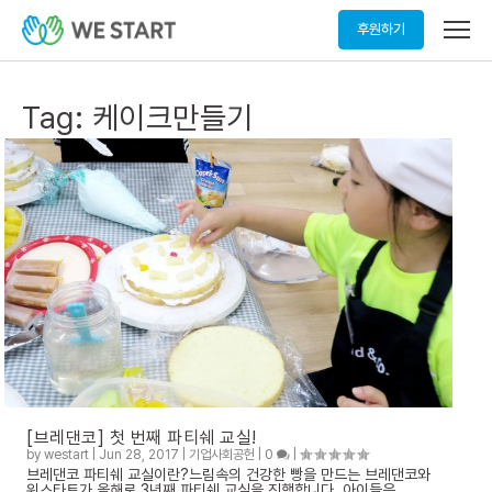
메
후원하기
뉴
열
기
Tag:
케이크만들기
[브레댄코] 첫 번째 파티쉐 교실!
by
westart
|
Jun 28, 2017
|
기업사회공헌
|
0
|
브레댄코 파티쉐 교실이란?느림속의 건강한 빵을 만드는 브레댄코와
위스타트가 올해로 3년째 파티쉐 교실을 진행합니다. 아이들은