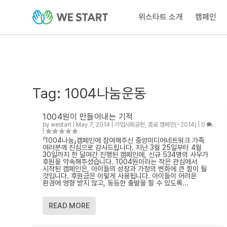
위스타트 소개
캠페인
Tag:
1004나눔운동
1004원이 만들어내는 기적
by
westart
|
May 7, 2014
|
기업사회공헌
,
종료 캠페인(~2014)
|
0
|
「1004나눔」캠페인에 참여해주신 중앙미디어네트워크 가족
여러분께 진심으로 감사드립니다. 지난 3월 25일부터 4월
30일까지 한 달여간 진행된 캠페인에, 신규 534명의 사우가
후원을 약속해주셨습니다. 1004원이라는 작은 관심에서
시작된 캠페인은, 아이들의 성장과 가정의 변화에 큰 힘이 될
것입니다. 후원금은 이렇게 사용됩니다. 아이들이 어려운
환경에 영향 받지 않고, 동등한 출발을 할 수 있도록...
READ MORE