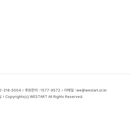
2-318-5004
후원문의 : 1577-9572
이메일 :
we@westart.or.kr
길
Copyrights(c) WESTART All Rights Reserved.