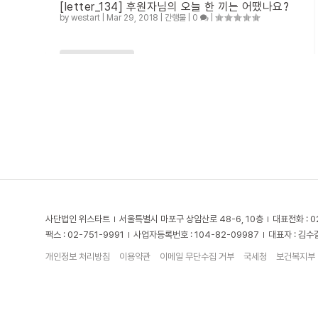
[letter_134] 후원자님의 오늘 한 끼는 어땠나요?
by
westart
|
Mar 29, 2018
|
간행물
|
0
|
READ MORE
사단법인 위스타트
서울특별시 마포구 상암산로 48-6, 10층
대표전화 : 0
팩스 : 02-751-9991
사업자등록번호 : 104-82-09987
대표자 : 김수
개인정보 처리방침
이용약관
이메일 무단수집 거부
국세청
보건복지부