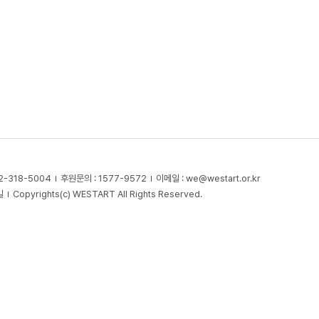
2-318-5004
후원문의 : 1577-9572
이메일 :
we@westart.or.kr
길
Copyrights(c) WESTART All Rights Reserved.