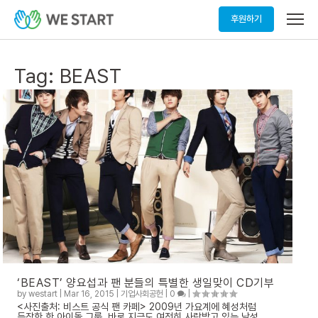
메
후원하기
뉴
열
기
Tag:
BEAST
‘BEAST’ 양요섭과 팬 분들의 특별한 생일맞이 CD기부
by
westart
|
Mar 16, 2015
|
기업사회공헌
|
0
|
<사진출처: 비스트 공식 팬 카페> 2009년 가요계에 혜성처럼
등장한 한 아이돌 그룹. 바로 지금도 여전히 사랑받고 있는 남성