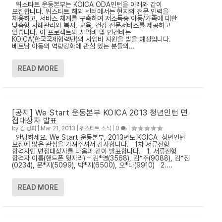
위스타트 운동본부는 KOICA ODA인턴을 아래와 같이
모집합니다. 위스타트 해외 센터에서는 현지의 전문 인력을
채용하고, 서비스 체계를 구축하여 저소득층 아동/가족에 대한
맞춤형 사례관리와 복지, 교육, 건강 전문서비스를 제공하고
있습니다. 이 프로젝트의 사업비 및 인건비는
KOICA(한국국제협력단)의 사업비 지원을 받을 예정입니다.
베트남 아동의 역량강화에 관심 있는 분들의...
READ MORE
[공지] We Start 운동본부 KOICA 2013 청년인턴 면
접대상자 발표
by
김 성희
|
Mar 21, 2013
|
위스타트 소식
|
0
|
안녕하세요. We Start 운동본부, 2013년도 KOICA 청년인턴
모집에 많은 관심을 가져주셔서 감사합니다. 1차 서류전형
합격자인 면접대상자를 다음과 같이 발표합니다. 1. 서류전형
합격자 이름(핸드폰 뒷자리) – 김*영(3568), 김*주(9088), 김*진
(0234), 문*지(5099), 박*지(6500), 오*나(9910) 2....
READ MORE