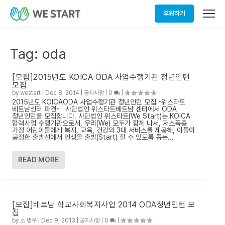
메
후원하기
뉴
열
기
Tag:
oda
[모집]2015년도 KOICA ODA 사업수행기관 청년인턴
모집
by
westart
|
Dec 8, 2014
|
공지사항
|
0
|
2015년도 KOICAODA 사업수행기관 청년인턴 모집 -위스타트
베트남센터 파견- 사단법인 위스타트베트남 센터에서 ODA
청년인턴을 모집합니다. 사단법인 위스타트(We Start)는 KOICA
협력사업 수행기관으로서, 우리(We) 모두가 함께 나서, 저소득층
가정 어린이들에게 복지, 교육, 건강의 3대 서비스를 제공해, 이들이
공정한 출발선에서 인생을 출발(Start) 할 수 있도록 돕는...
READ MORE
[모집]베트남 학교사회복지사업 2014 ODA청년인턴 모
집
by
소 병우
|
Dec 9, 2013
|
공지사항
|
0
|