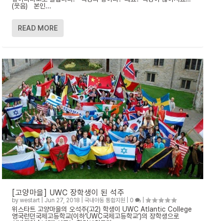
(웃음) 본인...
READ MORE
[고양마을] UWC 장학생이 된 석주
by
westart
|
Jun 27, 2018
|
국내아동 통합지원
|
0
|
위스타트 고양마을의 오석주(고2) 학생이 UWC Atlantic College
영국런던국제고등학교(이하‘UWC국제고등학교’)의 장학생으로