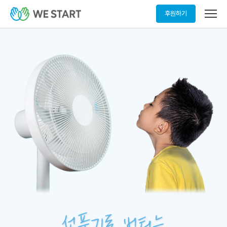
메
후원하기
뉴
열
기