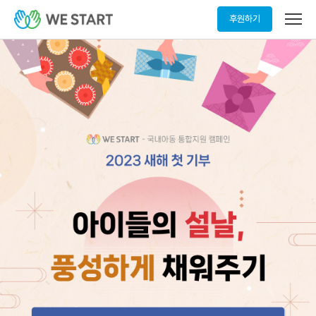
메
후원하기
뉴
열
기