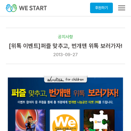
메
후원하기
뉴
열
기
공지사항
[위톡 이벤트]퍼즐 맞추고, 번개맨 위톡 보러가자!
2013-09-27