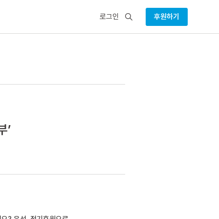
검
로그인
후원하기
색
부’