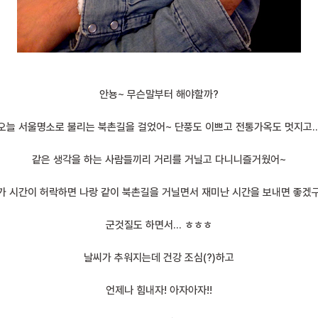
안뇽~ 무슨말부터 해야할까?
오늘 서울명소로 불리는 북촌길을 걸었어~ 단풍도 이쁘고 전통가옥도 멋지고
같은 생각을 하는 사람들끼리 거리를 거닐고 다니니즐거웠어~
가 시간이 허락하면 나랑 같이 북촌길을 거닐면서 재미난 시간을 보내면 좋겠구
군것질도 하면서… ㅎㅎㅎ
날씨가 추워지는데 건강 조심(?)하고
언제나 힘내자! 아자아자!!