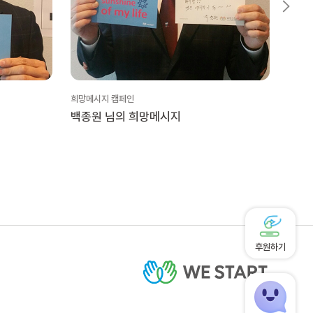
희망메시지 캠페인
희망메
백종원 님의 희망메시지
대암
후원하기