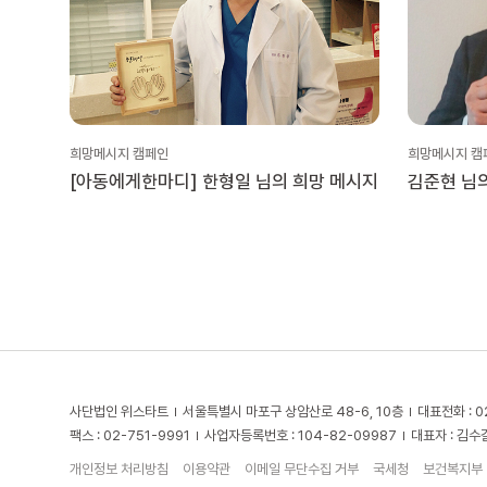
희망메시지 캠페인
희망메시지 캠
[아동에게한마디] 한형일 님의 희망 메시지
김준현 님
사단법인 위스타트
서울특별시 마포구 상암산로 48-6, 10층
대표전화 : 0
팩스 : 02-751-9991
사업자등록번호 : 104-82-09987
대표자 : 김수
개인정보 처리방침
이용약관
이메일 무단수집 거부
국세청
보건복지부