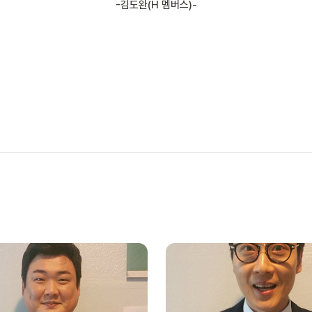
-김도완(H 멤버스)-