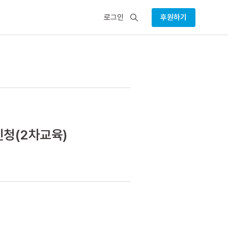
검
로그인
후원하기
색
신청(2차교육)