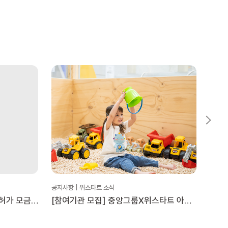
공지사항 | 위스타트 소식
공지사
허가 모금
[참여기관 모집] 중앙그룹X위스타트 아동
위스타
문화활동 지원 ‘플레이타임 투게더’
안내