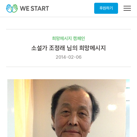
메
후원하기
뉴
열
기
희망메시지 캠페인
소설가 조정래 님의 희망메시지
2014-02-06