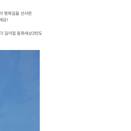
들어 행복길을 선사한
세요!
 더 길어질 동화세상2탄도