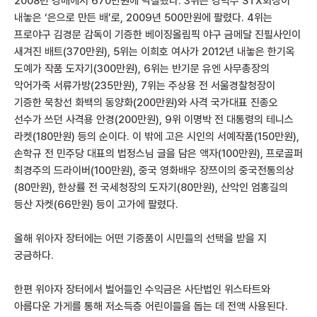
2008년 경매에서 670만원에 낙찰됐다. 3위는 강덕수 STX회장이
내놓은 ‘은으로 만든 배’로, 2009년 500만원에 팔렸다. 4위는
프로야구 김경문 감독이 기증한 베이징올림픽 야구 금메달 진필사인이
새겨진 배트(370만원), 5위는 이희호 여사가 2012년 내놓은 한기옥
도예가 작품 도자기(300만원), 6위는 반기문 유엔 사무총장의
악어가죽 서류가방(235만원), 7위는 주상용 전 서울경찰청장이
기증한 묵창선 화백의 동양화(200만원)와 사격 국가대표 진종오
선수가 쓰던 사격용 안경(200만원), 9위 이명박 전 대통령의 테니스
라켓(180만원) 등의 순이다. 이 밖에 고은 시인의 서예작품(150만원),
손학규 전 민주당 대표의 법정스님 글을 담은 액자(100만원), 프로골퍼
최경주의 드라이버(100만원), 중국 영화배우 장쯔이의 중국전통의상
(80만원), 한상률 전 국세청장의 도자기(80만원), 산악인 엄홍길의
등산 자켓(66만원) 등이 고가에 팔렸다.
올해 위아자 장터에는 어떤 기증품이 시민들의 선택을 받을 지
궁금하다.
한편 위아자 장터에서 벌어들인 수익금은 사단법인 위스타트와
아름다운 가게를 통해 저소득층 어린이들을 돕는 데 전액 사용된다.