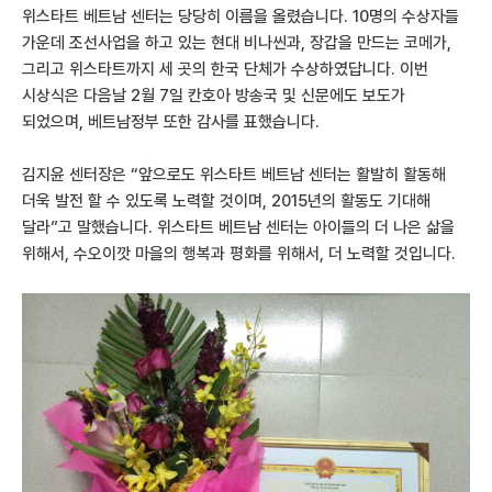
위스타트 베트남 센터는 당당히 이름을 올렸습니다
. 10
명의 수상자들
가운데 조선사업을 하고 있는 현대 비나씬과
,
장갑을 만드는 코메가
,
그리고 위스타트까지 세 곳의 한국 단체가 수상하였답니다
.
이번
시상식은 다음날
2
월
7
일 칸호아 방송국 및 신문에도 보도가
되었으며
,
베트남정부 또한 감사를 표했습니다
.
김지윤 센터장은
“
앞으로도 위스타트 베트남 센터는 활발히 활동해
더욱 발전 할 수 있도록 노력할 것이며
, 2015
년의 활동도 기대해
달라
”
고 말했습니다
.
위스타트 베트남 센터는 아이들의 더 나은 삶을
위해서
,
수오이깟 마을의 행복과 평화를 위해서
,
더 노력할 것입니다
.