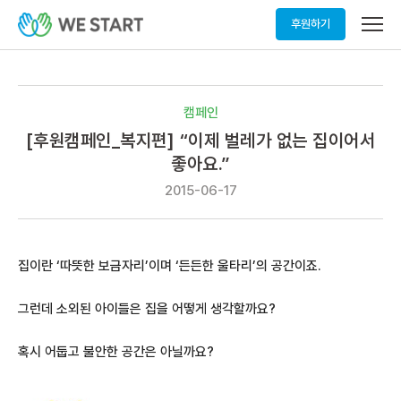
메
후원하기
뉴
열
기
캠페인
[후원캠페인_복지편] “이제 벌레가 없는 집이어서
좋아요.”
2015-06-17
집이란
‘
따뜻한 보금자리
’
이며
‘
든든한 울타리
’
의 공간이죠
.
그런데 소외된 아이들은 집을 어떻게 생각할까요
?
혹시 어둡고 불안한 공간은 아닐까요
?