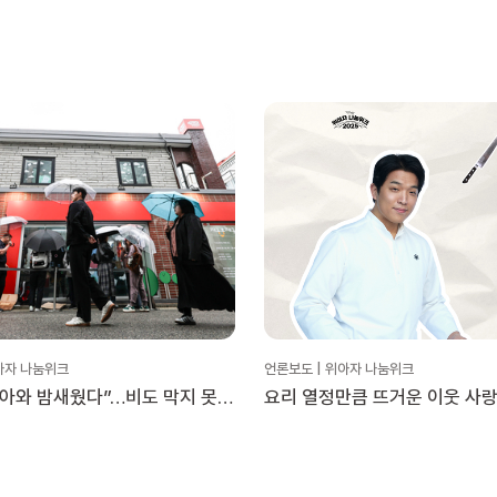
아자 나눔위크
언론보도 | 위아자 나눔위크
날아와 밤새웠다”…비도 막지 못한
요리 열정만큼 뜨거운 이웃 사랑
눔위크 열기
안성재ㆍ이모카세, ‘위아자 나
2025’에 애장품 기증 [위아자 2