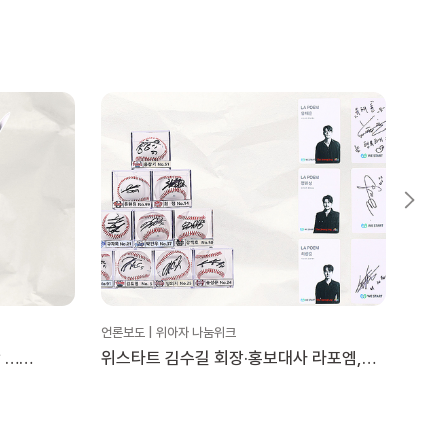
언론보도 | 위아자 나눔위크
언론보도
 …
위스타트 김수길 회장·홍보대사 라포엠,
김국
눔위크
‘위아자 나눔위크 2025’ 동참 [위아자
축하
025]
2025]