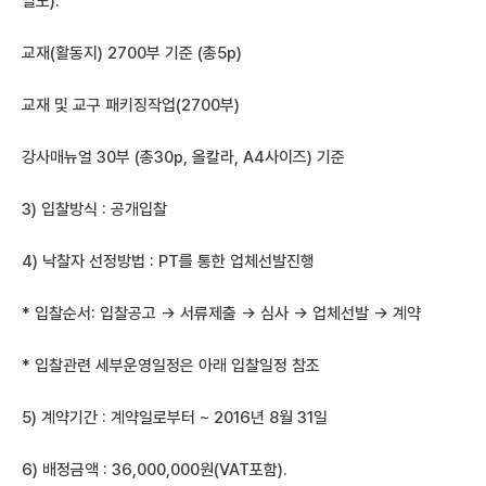
별도).
교재(활동지) 2700부 기준 (총5p)
교재 및 교구 패키징작업(2700부)
강사매뉴얼 30부 (총30p, 올칼라, A4사이즈) 기준
3) 입찰방식 : 공개입찰
4) 낙찰자 선정방법 : PT를 통한 업체선발진행
* 입찰순서: 입찰공고 → 서류제출 → 심사 → 업체선발 → 계약
* 입찰관련 세부운영일정은 아래 입찰일정 참조
5) 계약기간 : 계약일로부터 ~ 2016년 8월 31일
6) 배정금액 : 36,000,000원(VAT포함).