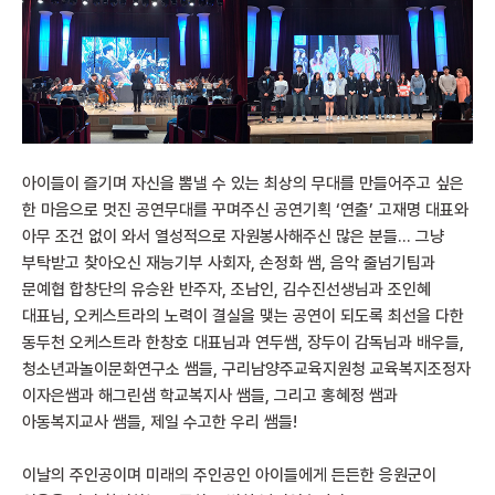
아이들이 즐기며 자신을 뽐낼 수 있는 최상의 무대를 만들어주고 싶은
한 마음으로 멋진 공연무대를 꾸며주신 공연기획 ‘연출’ 고재명 대표와
아무 조건 없이 와서 열성적으로 자원봉사해주신 많은 분들… 그냥
부탁받고 찾아오신 재능기부 사회자, 손정화 쌤, 음악 줄넘기팀과
문예협 합창단의 유승완 반주자, 조남인, 김수진선생님과 조인혜
대표님, 오케스트라의 노력이 결실을 맺는 공연이 되도록 최선을 다한
동두천 오케스트라 한창호 대표님과 연두쌤, 장두이 감독님과 배우들,
청소년과놀이문화연구소 쌤들, 구리남양주교육지원청 교육복지조정자
이자은쌤과 해그린샘 학교복지사 쌤들, 그리고 홍혜정 쌤과
아동복지교사 쌤들, 제일 수고한 우리 쌤들!
이날의 주인공이며 미래의 주인공인 아이들에게 든든한 응원군이