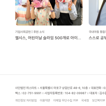
기업사회공헌 | 후원 소식
국내아동 통합
젤시스, 어린이날 슬라임 500개로 아이들
스스로 공부
곁에!
‘시크릿 학
사단법인 위스타트
서울특별시 마포구 상암산로 48-6, 10층
대표전화 : 0
팩스 : 02-751-9991
사업자등록번호 : 104-82-09987
대표자 : 김수
개인정보 처리방침
이용약관
이메일 무단수집 거부
국세청
보건복지부