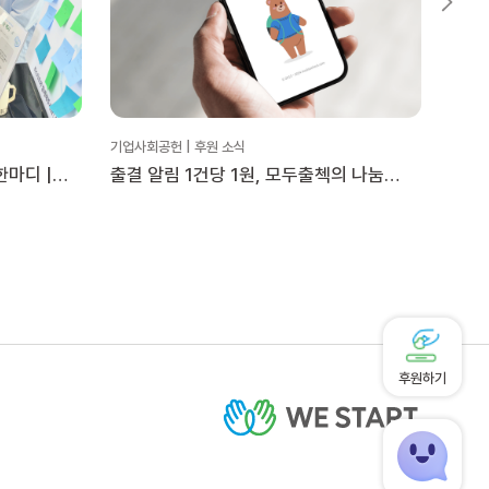
기업사회공헌 | 후원 소식
기업사회
한마디 |
출결 알림 1건당 1원, 모두출첵의 나눔
중앙그
트
이야기
‘Re:
후원하기