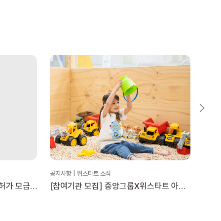
공지사항 | 위스타트 소식
공지사
허가 모금
[참여기관 모집] 중앙그룹X위스타트 아동
위스타
문화활동 지원 ‘플레이타임 투게더’
안내