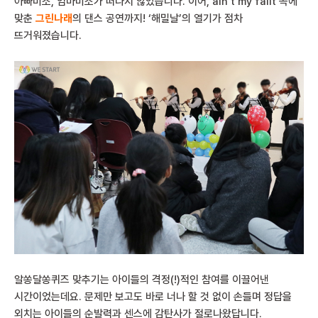
아빠미소, 엄마미소가 떠나지 않았습니다. 이어, ain’t my failt 곡에
맞춘
그린나래
의 댄스 공연까지! ‘해밀날’의 열기가 점차
뜨거워졌습니다.
알쏭달쏭퀴즈 맞추기는 아이들의 격정(!)적인 참여를 이끌어낸
시간이었는데요. 문제만 보고도 바로 너나 할 것 없이 손들며 정답을
외치는 아이들의 순발력과 센스에 감탄사가 절로나왔답니다.