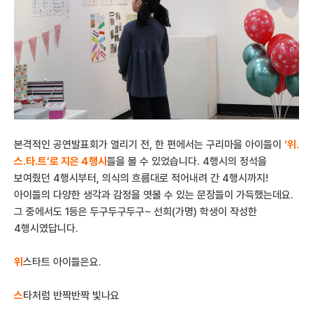
본격적인 공연발표회가 열리기 전, 한 편에서는 구리마을 아이들이
‘위.
스.타.트’
로 지은 4행시
들을 볼 수 있었습니다. 4행시의 정석을
보여줬던 4행시부터, 의식의 흐름대로 적어내려 간 4행시까지!
아이들의 다양한 생각과 감정을 엿볼 수 있는 문장들이 가득했는데요.
그 중에서도 1등은 두구두구두구~ 선희(가명) 학생이 작성한
4행시였답니다.
위
스타트 아이들은요.
스
타처럼 반짝반짝 빛나요