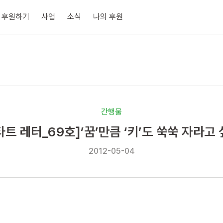
후원하기
사업
소식
나의 후원
간행물
트 레터_69호]’꿈’만큼 ‘키’도 쑥쑥 자라고
2012-05-04