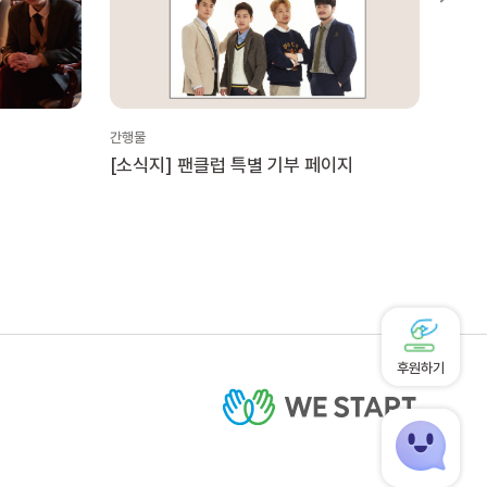
간행물
간행물
[소식지] 팬클럽 특별 기부 페이지
[LE
후원하기